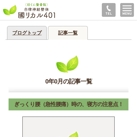
ブログトップ
記事一覧
0年0月の記事一覧
ぎっくり腰（急性腰痛）時の、寝方の注意点！