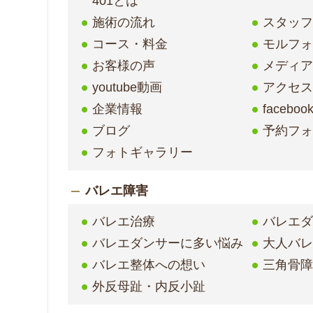
401とは
施術の流れ
スタッ
コース・料金
モルフ
お客様の声
メディア
youtube動画
アクセ
企業情報
faceboo
ブログ
予約フ
フォトギャラリー
バレエ障害
バレエ治療
バレエ
バレエダンサーに多い悩み
大人バ
バレエ整体への想い
三角骨
外反母趾・内反小趾