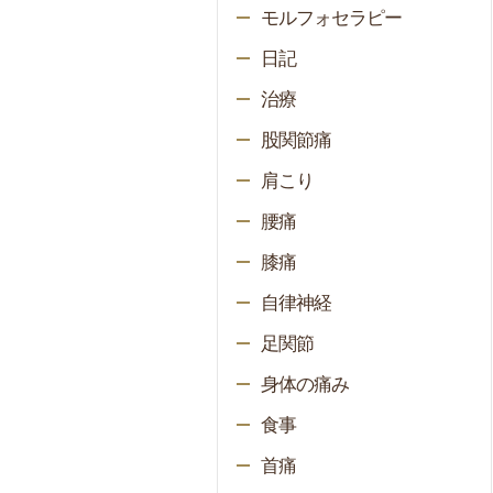
モルフォセラピー
日記
治療
股関節痛
肩こり
腰痛
膝痛
自律神経
足関節
身体の痛み
食事
首痛