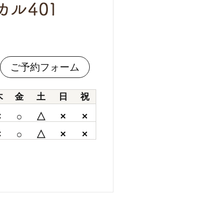
ご予約フォーム
木
金
土
日
祝
×
○
△
×
×
×
○
△
×
×