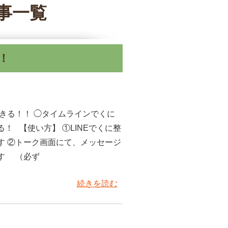
記事一覧
！
できる！！ ◯タイムラインでくに
！ 【使い方】 ①LINEでくに整
す ②トーク画面にて、メッセージ
す （必ず
続きを読む