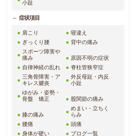
小趾
症状項目
肩こり
寝違え
ぎっくり腰
背中の痛み
スポーツ障害や
痛み
原因不明の症状
自律神経の乱れ
脊柱管狭窄症
三角骨障害・ア
外反母趾・内反
キレス腱炎
小趾
ゆがみ・姿勢・
骨盤 矯正
股関節の痛み
めまい・立ちく
膝の痛み
らみ
腰痛
頭痛
身体が硬い
ブログ一覧