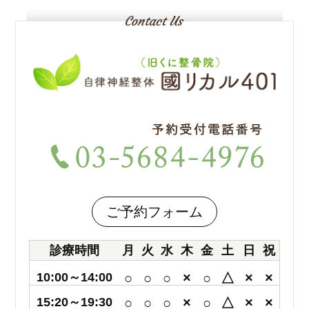
ご予約フォーム
診療時間
月
火
水
木
金
土
日
祝
10:00～14:00
○
○
○
×
○
△
×
×
15:20～19:30
○
○
○
×
○
△
×
×