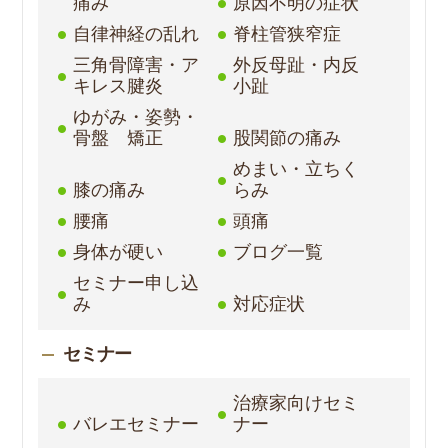
痛み
原因不明の症状
自律神経の乱れ
脊柱管狭窄症
三角骨障害・ア
外反母趾・内反
キレス腱炎
小趾
ゆがみ・姿勢・
骨盤 矯正
股関節の痛み
めまい・立ちく
膝の痛み
らみ
腰痛
頭痛
身体が硬い
ブログ一覧
セミナー申し込
み
対応症状
セミナー
治療家向けセミ
バレエセミナー
ナー