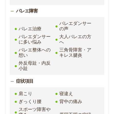
バレエ障害
バレエダンサー
バレエ治療
の声
バレエダンサー
大人バレエの方
に多い悩み
へ
バレエ整体への
三角骨障害・ア
想い
キレス腱炎
外反母趾・内反
小趾
症状項目
肩こり
寝違え
ぎっくり腰
背中の痛み
スポーツ障害や