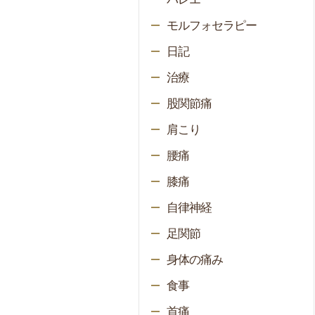
モルフォセラピー
日記
治療
股関節痛
肩こり
腰痛
膝痛
自律神経
足関節
身体の痛み
食事
首痛