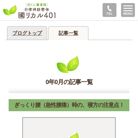
ブログトップ
記事一覧
0年0月の記事一覧
ぎっくり腰（急性腰痛）時の、寝方の注意点！