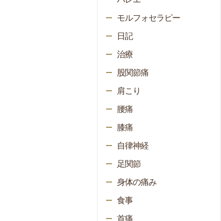
モルフォセラピー
日記
治療
股関節痛
肩こり
腰痛
膝痛
自律神経
足関節
身体の痛み
食事
首痛