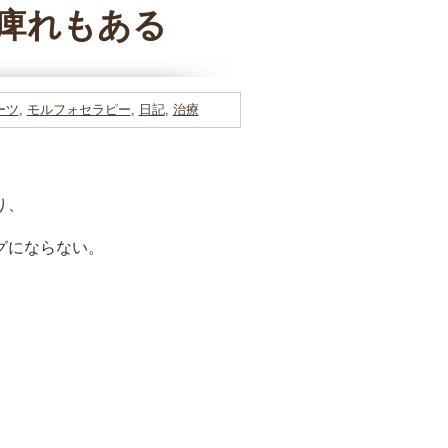
痺れもある
ーツ
,
モルフォセラピー
,
日記
,
治療
り、
グにならない。