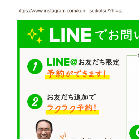
https://www.instagram.com/kuni_seikotsu/?hl=ja