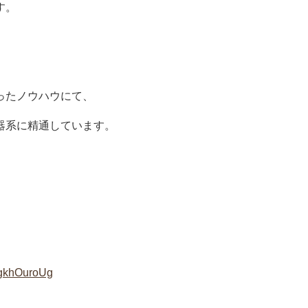
す。
ったノウハウにて、
器系に精通しています。
0gkhOuroUg