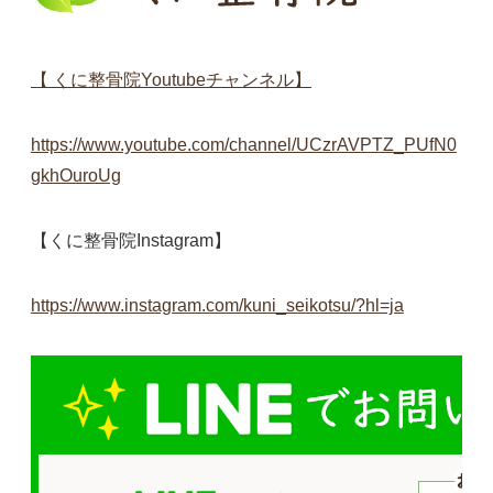
【 くに整骨院Youtubeチャンネル】
https://www.youtube.com/channel/UCzrAVPTZ_PUfN0
gkhOuroUg
【くに整骨院Instagram】
https://www.instagram.com/kuni_seikotsu/?hl=ja