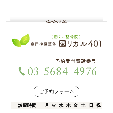
ご予約フォーム
診療時間
月
火
水
木
金
土
日
祝