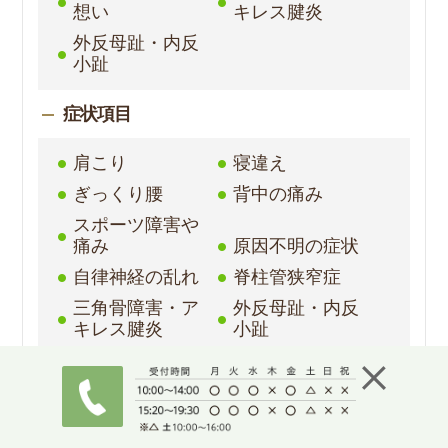
想い
キレス腱炎
外反母趾・内反
小趾
症状項目
肩こり
寝違え
ぎっくり腰
背中の痛み
スポーツ障害や
痛み
原因不明の症状
自律神経の乱れ
脊柱管狭窄症
三角骨障害・ア
外反母趾・内反
キレス腱炎
小趾
ゆがみ・姿勢・
骨盤 矯正
股関節の痛み
めまい・立ちく
膝の痛み
らみ