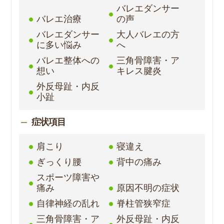
バレエダンサー
バレエ治療
の声
バレエダンサー
大人バレエの方
に多い悩み
へ
バレエ整体への
三角骨障害・ア
想い
キレス腱炎
外反母趾・内反
小趾
症状項目
肩こり
寝違え
ぎっくり腰
背中の痛み
スポーツ障害や
痛み
原因不明の症状
自律神経の乱れ
脊柱管狭窄症
三角骨障害・ア
外反母趾・内反