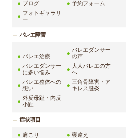
ブログ
予約フォーム
フォトギャラリ
ー
バレエ障害
バレエダンサー
バレエ治療
の声
バレエダンサー
大人バレエの方
に多い悩み
へ
バレエ整体への
三角骨障害・ア
想い
キレス腱炎
外反母趾・内反
小趾
症状項目
肩こり
寝違え