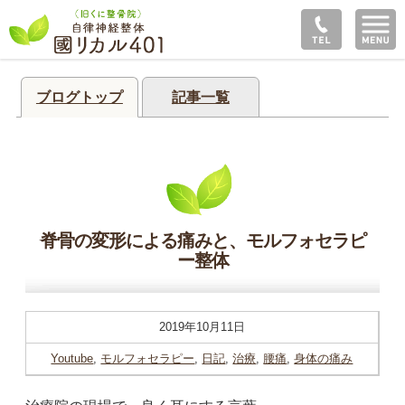
ブログトップ
記事一覧
脊骨の変形による痛みと、モルフォセラピ
ー整体
2019年10月11日
Youtube
,
モルフォセラピー
,
日記
,
治療
,
腰痛
,
身体の痛み