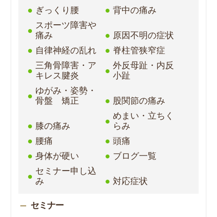
ぎっくり腰
背中の痛み
スポーツ障害や
痛み
原因不明の症状
自律神経の乱れ
脊柱管狭窄症
三角骨障害・ア
外反母趾・内反
キレス腱炎
小趾
ゆがみ・姿勢・
骨盤 矯正
股関節の痛み
めまい・立ちく
膝の痛み
らみ
腰痛
頭痛
身体が硬い
ブログ一覧
セミナー申し込
み
対応症状
セミナー