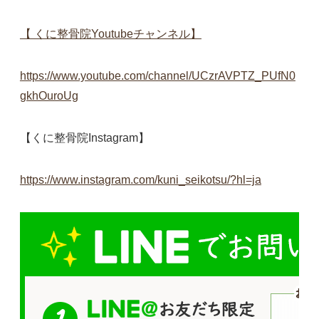
【 くに整骨院Youtubeチャンネル】
https://www.youtube.com/channel/UCzrAVPTZ_PUfN0
gkhOuroUg
【くに整骨院Instagram】
https://www.instagram.com/kuni_seikotsu/?hl=ja