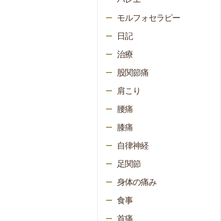
モルフォセラピー
日記
治療
股関節痛
肩こり
腰痛
膝痛
自律神経
足関節
身体の痛み
食事
首痛