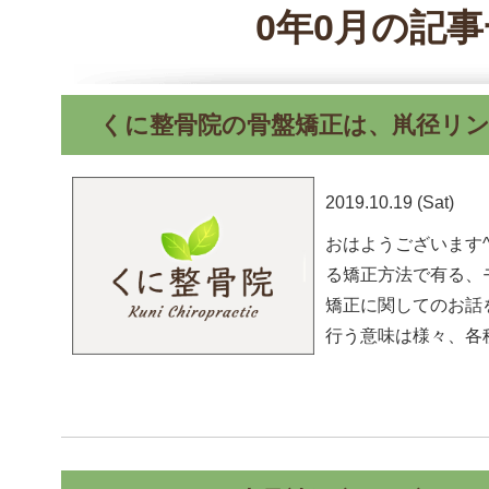
0年0月の記
くに整骨院の骨盤矯正は、鼡径リ
2019.10.19 (Sat)
おはようございます^
る矯正方法で有る、
矯正に関してのお話
行う意味は様々、各