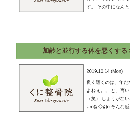
す。 その中になん
加齢と並行する体を悪くする
2019.10.14 (Mon)
良く聴くのは、年だ
よねぇ。。 と、言
（笑） しょうがな
いo(≧◇≦)o そ