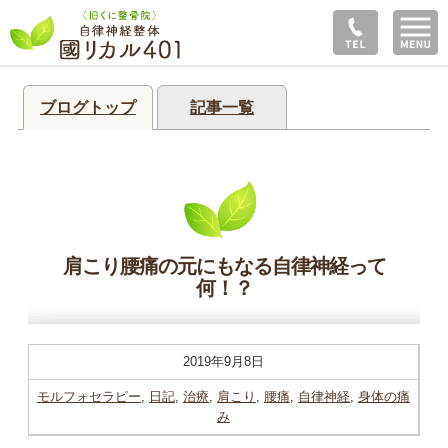
ブログトップ
記事一覧
肩こり腰痛の元にもなる自律神経って
何！？
2019年9月8日
モルフォセラピー
,
日記
,
治療
,
肩こり
,
腰痛
,
自律神経
,
身体の痛
み