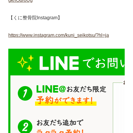
gkhOuroUg
【くに整骨院Instagram】
https://www.instagram.com/kuni_seikotsu/?hl=ja