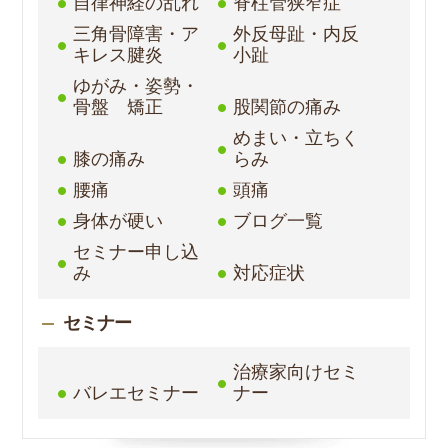
自律神経の乱れ
脊柱管狭窄症
三角骨障害・ア
外反母趾・内反
キレス腱炎
小趾
ゆがみ・姿勢・
骨盤 矯正
股関節の痛み
めまい・立ちく
膝の痛み
らみ
腰痛
頭痛
身体が硬い
ブログ一覧
セミナー申し込
み
対応症状
セミナー
治療家向けセミ
バレエセミナー
ナー