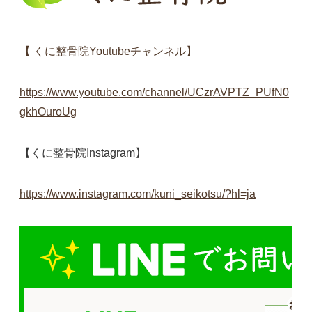
【 くに整骨院Youtubeチャンネル】
https://www.youtube.com/channel/UCzrAVPTZ_PUfN0
gkhOuroUg
【くに整骨院Instagram】
https://www.instagram.com/kuni_seikotsu/?hl=ja