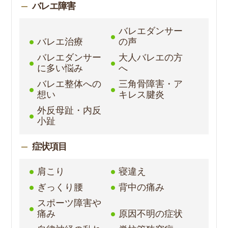
バレエ障害
バレエダンサー
バレエ治療
の声
バレエダンサー
大人バレエの方
に多い悩み
へ
バレエ整体への
三角骨障害・ア
想い
キレス腱炎
外反母趾・内反
小趾
症状項目
肩こり
寝違え
ぎっくり腰
背中の痛み
スポーツ障害や
痛み
原因不明の症状