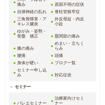
痛み
原因不明の症状
自律神経の乱れ
脊柱管狭窄症
三角骨障害・ア
外反母趾・内反
キレス腱炎
小趾
ゆがみ・姿勢・
骨盤 矯正
股関節の痛み
めまい・立ちく
膝の痛み
らみ
腰痛
頭痛
身体が硬い
ブログ一覧
セミナー申し込
み
対応症状
セミナー
治療家向けセミ
バレエセミナー
ナー