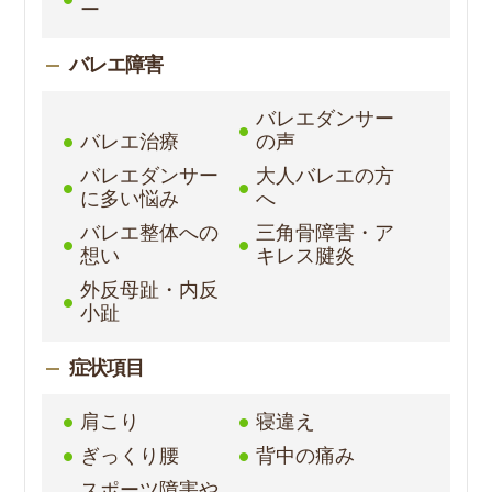
ー
バレエ障害
バレエダンサー
バレエ治療
の声
バレエダンサー
大人バレエの方
に多い悩み
へ
バレエ整体への
三角骨障害・ア
想い
キレス腱炎
外反母趾・内反
小趾
症状項目
肩こり
寝違え
ぎっくり腰
背中の痛み
スポーツ障害や