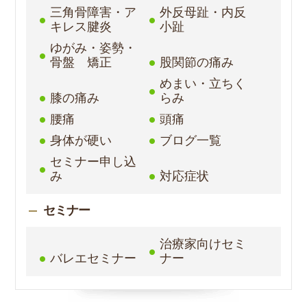
三角骨障害・ア
外反母趾・内反
キレス腱炎
小趾
ゆがみ・姿勢・
骨盤 矯正
股関節の痛み
めまい・立ちく
膝の痛み
らみ
腰痛
頭痛
身体が硬い
ブログ一覧
セミナー申し込
み
対応症状
セミナー
治療家向けセミ
バレエセミナー
ナー