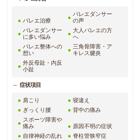
バレエダンサー
バレエ治療
の声
バレエダンサー
大人バレエの方
に多い悩み
へ
バレエ整体への
三角骨障害・ア
想い
キレス腱炎
外反母趾・内反
小趾
症状項目
肩こり
寝違え
ぎっくり腰
背中の痛み
スポーツ障害や
痛み
原因不明の症状
自律神経の乱れ
脊柱管狭窄症