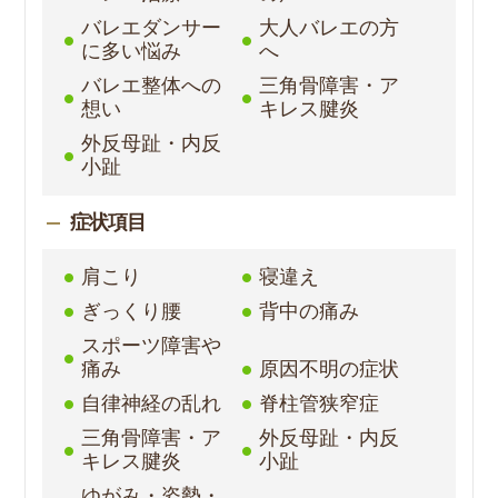
バレエダンサー
大人バレエの方
に多い悩み
へ
バレエ整体への
三角骨障害・ア
想い
キレス腱炎
外反母趾・内反
小趾
症状項目
肩こり
寝違え
ぎっくり腰
背中の痛み
スポーツ障害や
痛み
原因不明の症状
自律神経の乱れ
脊柱管狭窄症
三角骨障害・ア
外反母趾・内反
キレス腱炎
小趾
ゆがみ・姿勢・