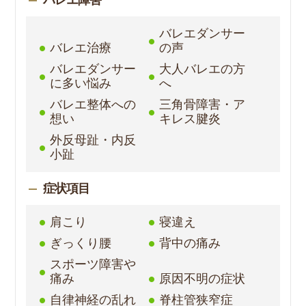
バレエダンサー
バレエ治療
の声
バレエダンサー
大人バレエの方
に多い悩み
へ
バレエ整体への
三角骨障害・ア
想い
キレス腱炎
外反母趾・内反
小趾
症状項目
肩こり
寝違え
ぎっくり腰
背中の痛み
スポーツ障害や
痛み
原因不明の症状
自律神経の乱れ
脊柱管狭窄症