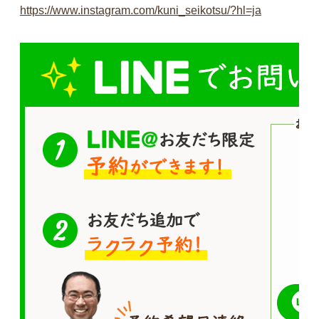
https://www.instagram.com/kuni_seikotsu/?hl=ja