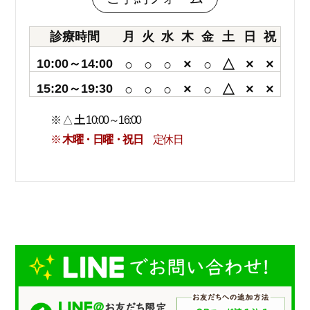
診療時間
月
火
水
木
金
土
日
祝
10:00～14:00
○
○
○
×
○
△
×
×
15:20～19:30
○
○
○
×
○
△
×
×
※ △
土
10:00～16:00
※
木曜・日曜・祝日
定休日