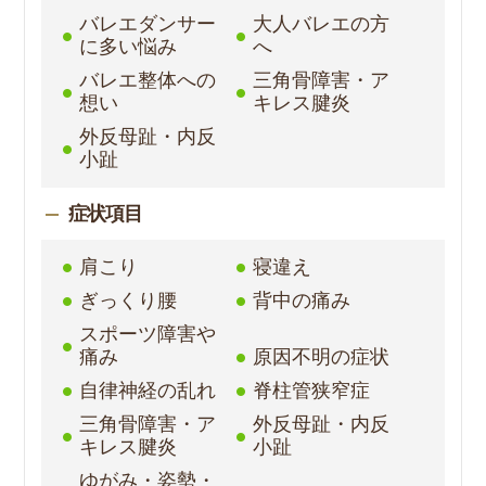
バレエダンサー
大人バレエの方
に多い悩み
へ
バレエ整体への
三角骨障害・ア
想い
キレス腱炎
外反母趾・内反
小趾
症状項目
肩こり
寝違え
ぎっくり腰
背中の痛み
スポーツ障害や
痛み
原因不明の症状
自律神経の乱れ
脊柱管狭窄症
三角骨障害・ア
外反母趾・内反
キレス腱炎
小趾
ゆがみ・姿勢・