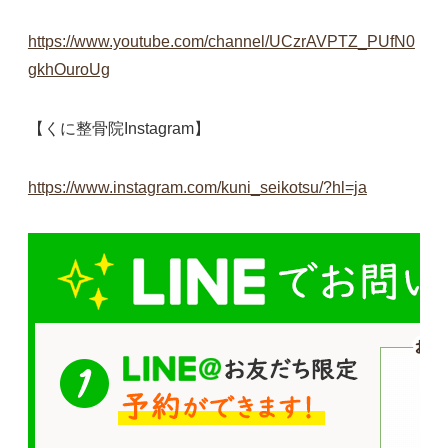
https://www.youtube.com/channel/UCzrAVPTZ_PUfN0
gkhOuroUg
【くに整骨院Instagram】
https://www.instagram.com/kuni_seikotsu/?hl=ja