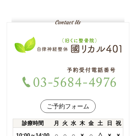
ご予約フォーム
診療時間
月
火
水
木
金
土
日
祝
10:00～14:00
○
○
○
×
○
△
×
×