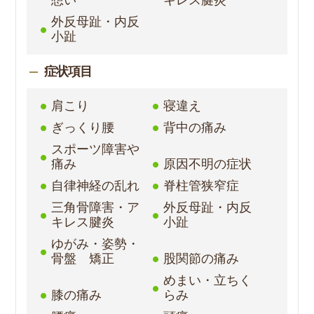
外反母趾・内反
小趾
症状項目
肩こり
寝違え
ぎっくり腰
背中の痛み
スポーツ障害や
痛み
原因不明の症状
自律神経の乱れ
脊柱管狭窄症
三角骨障害・ア
外反母趾・内反
キレス腱炎
小趾
ゆがみ・姿勢・
骨盤 矯正
股関節の痛み
めまい・立ちく
膝の痛み
らみ