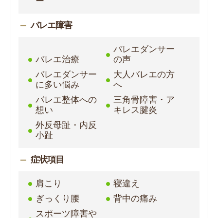
ー
バレエ障害
バレエダンサー
バレエ治療
の声
バレエダンサー
大人バレエの方
に多い悩み
へ
バレエ整体への
三角骨障害・ア
想い
キレス腱炎
外反母趾・内反
小趾
症状項目
肩こり
寝違え
ぎっくり腰
背中の痛み
スポーツ障害や