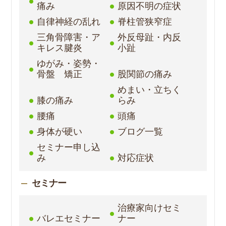
痛み
原因不明の症状
自律神経の乱れ
脊柱管狭窄症
三角骨障害・ア
外反母趾・内反
キレス腱炎
小趾
ゆがみ・姿勢・
骨盤 矯正
股関節の痛み
めまい・立ちく
膝の痛み
らみ
腰痛
頭痛
身体が硬い
ブログ一覧
セミナー申し込
み
対応症状
セミナー
治療家向けセミ
バレエセミナー
ナー