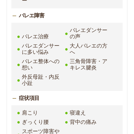
ー
バレエ障害
バレエダンサー
バレエ治療
の声
バレエダンサー
大人バレエの方
に多い悩み
へ
バレエ整体への
三角骨障害・ア
想い
キレス腱炎
外反母趾・内反
小趾
症状項目
肩こり
寝違え
ぎっくり腰
背中の痛み
スポーツ障害や