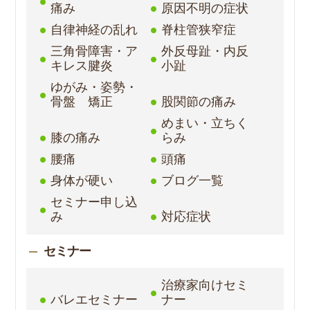
痛み
原因不明の症状
自律神経の乱れ
脊柱管狭窄症
三角骨障害・ア
外反母趾・内反
キレス腱炎
小趾
ゆがみ・姿勢・
骨盤 矯正
股関節の痛み
めまい・立ちく
膝の痛み
らみ
腰痛
頭痛
身体が硬い
ブログ一覧
セミナー申し込
み
対応症状
セミナー
治療家向けセミ
バレエセミナー
ナー