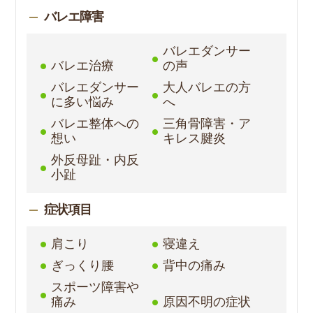
バレエ障害
バレエダンサー
バレエ治療
の声
バレエダンサー
大人バレエの方
に多い悩み
へ
バレエ整体への
三角骨障害・ア
想い
キレス腱炎
外反母趾・内反
小趾
症状項目
肩こり
寝違え
ぎっくり腰
背中の痛み
スポーツ障害や
痛み
原因不明の症状