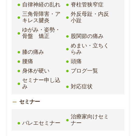
自律神経の乱れ
脊柱管狭窄症
三角骨障害・ア
外反母趾・内反
キレス腱炎
小趾
ゆがみ・姿勢・
骨盤 矯正
股関節の痛み
めまい・立ちく
膝の痛み
らみ
腰痛
頭痛
身体が硬い
ブログ一覧
セミナー申し込
み
対応症状
セミナー
治療家向けセミ
バレエセミナー
ナー