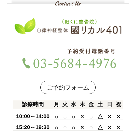
ご予約フォーム
診療時間
月
火
水
木
金
土
日
祝
10:00～14:00
○
○
○
×
○
△
×
×
15:20～19:30
○
○
○
×
○
△
×
×