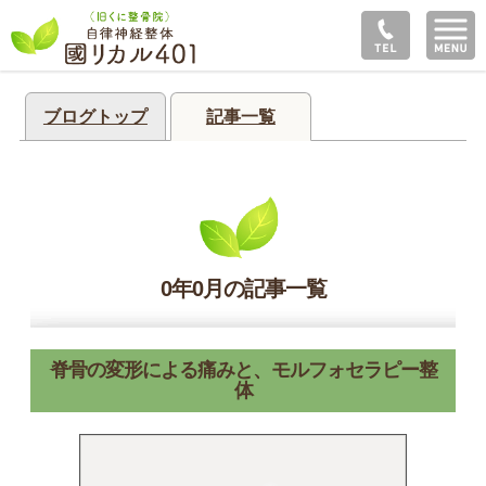
ブログトップ
記事一覧
0年0月の記事一覧
脊骨の変形による痛みと、モルフォセラピー整
体