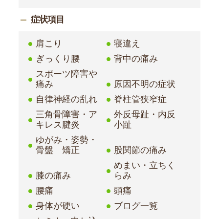
症状項目
肩こり
寝違え
ぎっくり腰
背中の痛み
スポーツ障害や
痛み
原因不明の症状
自律神経の乱れ
脊柱管狭窄症
三角骨障害・ア
外反母趾・内反
キレス腱炎
小趾
ゆがみ・姿勢・
骨盤 矯正
股関節の痛み
めまい・立ちく
膝の痛み
らみ
腰痛
頭痛
身体が硬い
ブログ一覧