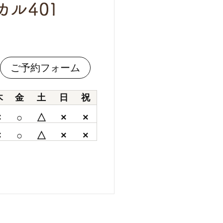
ご予約フォーム
木
金
土
日
祝
×
○
△
×
×
×
○
△
×
×