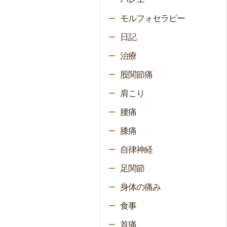
モルフォセラピー
日記
治療
股関節痛
肩こり
腰痛
膝痛
自律神経
足関節
身体の痛み
食事
首痛