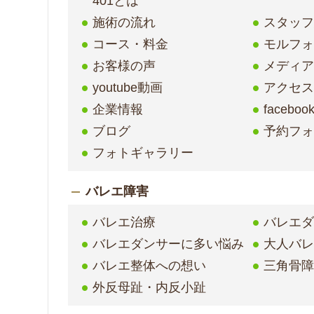
401とは
施術の流れ
スタッ
コース・料金
モルフ
お客様の声
メディア
youtube動画
アクセ
企業情報
faceboo
ブログ
予約フ
フォトギャラリー
バレエ障害
バレエ治療
バレエ
バレエダンサーに多い悩み
大人バ
バレエ整体への想い
三角骨
外反母趾・内反小趾