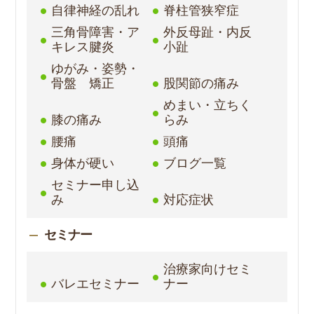
自律神経の乱れ
脊柱管狭窄症
三角骨障害・ア
外反母趾・内反
キレス腱炎
小趾
ゆがみ・姿勢・
骨盤 矯正
股関節の痛み
めまい・立ちく
膝の痛み
らみ
腰痛
頭痛
身体が硬い
ブログ一覧
セミナー申し込
み
対応症状
セミナー
治療家向けセミ
バレエセミナー
ナー