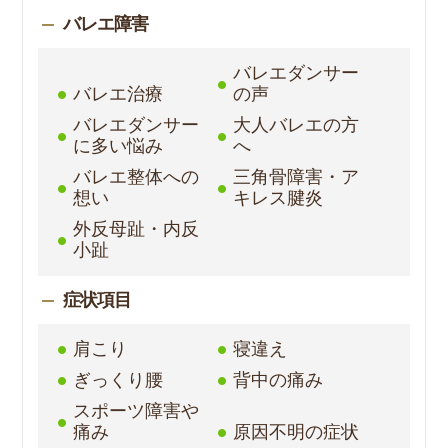
バレエ障害
バレエダンサー
バレエ治療
の声
バレエダンサー
大人バレエの方
に多い悩み
へ
バレエ整体への
三角骨障害・ア
想い
キレス腱炎
外反母趾・内反
小趾
症状項目
肩こり
寝違え
ぎっくり腰
背中の痛み
スポーツ障害や
痛み
原因不明の症状