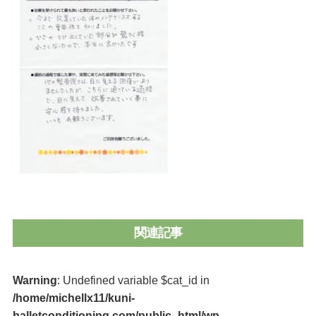
関連記事
Warning
: Undefined variable $cat_id in
/home/michellx11/kuni-
balletconditioning.com/public_html/wp-