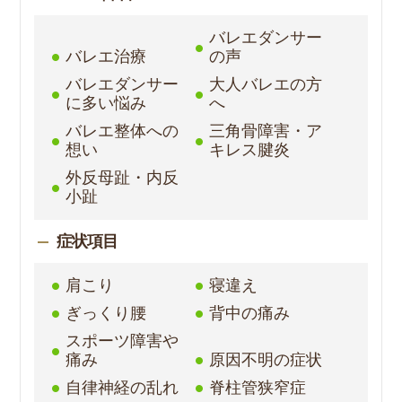
バレエダンサー
バレエ治療
の声
バレエダンサー
大人バレエの方
に多い悩み
へ
バレエ整体への
三角骨障害・ア
想い
キレス腱炎
外反母趾・内反
小趾
症状項目
肩こり
寝違え
ぎっくり腰
背中の痛み
スポーツ障害や
痛み
原因不明の症状
自律神経の乱れ
脊柱管狭窄症