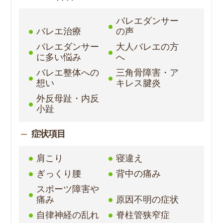
バレエダンサー
バレエ治療
の声
バレエダンサー
大人バレエの方
に多い悩み
へ
バレエ整体への
三角骨障害・ア
想い
キレス腱炎
外反母趾・内反
小趾
症状項目
肩こり
寝違え
ぎっくり腰
背中の痛み
スポーツ障害や
痛み
原因不明の症状
自律神経の乱れ
脊柱管狭窄症