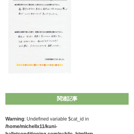
関連記事
Warning
: Undefined variable $cat_id in
/home/michellx11/kuni-
balletconditioning.com/public_html/wp-