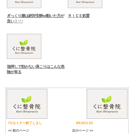
ぎっくり腰は絶対安静or動いた方が
ＲＩＣＥ処置
良い！･･･
強押しで効かない肩こりはこんな危
険が有る
7/1セミナー終了しまし
8/9.9/13.10/
<< 前のページ
次のページ >>