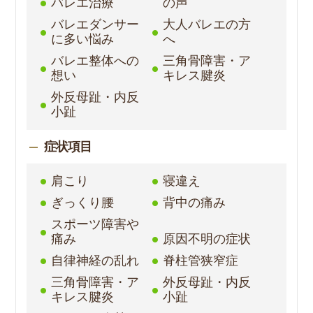
バレエ治療
の声
バレエダンサー
大人バレエの方
に多い悩み
へ
バレエ整体への
三角骨障害・ア
想い
キレス腱炎
外反母趾・内反
小趾
症状項目
肩こり
寝違え
ぎっくり腰
背中の痛み
スポーツ障害や
痛み
原因不明の症状
自律神経の乱れ
脊柱管狭窄症
三角骨障害・ア
外反母趾・内反
キレス腱炎
小趾