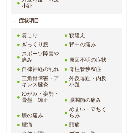
小趾
症状項目
肩こり
寝違え
ぎっくり腰
背中の痛み
スポーツ障害や
痛み
原因不明の症状
自律神経の乱れ
脊柱管狭窄症
三角骨障害・ア
外反母趾・内反
キレス腱炎
小趾
ゆがみ・姿勢・
骨盤 矯正
股関節の痛み
めまい・立ちく
膝の痛み
らみ
腰痛
頭痛