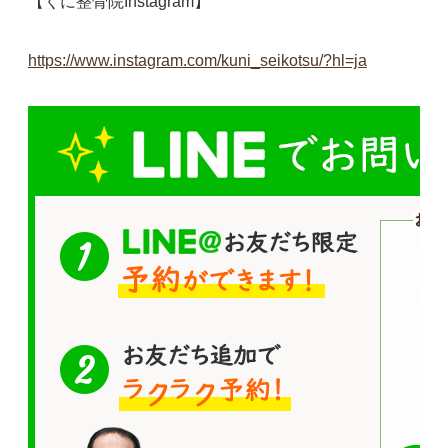
【くに整骨院Instagram】
https://www.instagram.com/kuni_seikotsu/?hl=ja