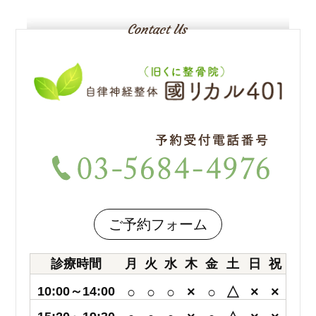
ご予約フォーム
診療時間
月
火
水
木
金
土
日
祝
10:00～14:00
○
○
○
×
○
△
×
×