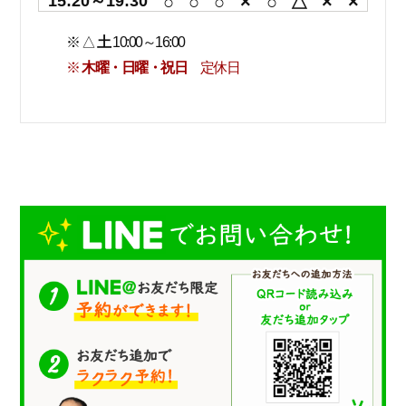
15:20～19:30
○
○
○
×
○
△
×
×
※ △
土
10:00～16:00
※
木曜・日曜・祝日
定休日