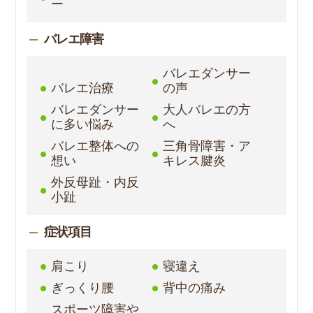
ー
バレエ障害
バレエダンサー
バレエ治療
の声
バレエダンサー
大人バレエの方
に多い悩み
へ
バレエ整体への
三角骨障害・ア
想い
キレス腱炎
外反母趾・内反
小趾
症状項目
肩こり
寝違え
ぎっくり腰
背中の痛み
スポーツ障害や