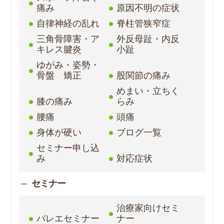
痛み
原因不明の症状
自律神経の乱れ
脊柱管狭窄症
三角骨障害・ア
外反母趾・内反
キレス腱炎
小趾
ゆがみ・姿勢・
骨盤 矯正
股関節の痛み
めまい・立ちく
膝の痛み
らみ
腰痛
頭痛
身体が硬い
ブログ一覧
セミナー申し込
み
対応症状
セミナー
治療家向けセミ
バレエセミナー
ナー