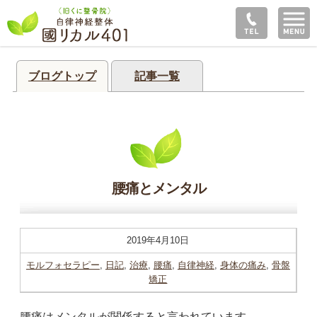
ブログトップ
記事一覧
腰痛とメンタル
2019年4月10日
モルフォセラピー
,
日記
,
治療
,
腰痛
,
自律神経
,
身体の痛み
,
骨盤
矯正
腰痛はメンタルが関係すると言われています。