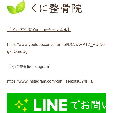
【 くに整骨院Youtubeチャンネル】
https://www.youtube.com/channel/UCzrAVPTZ_PUfN0
gkhOuroUg
【くに整骨院Instagram】
https://www.instagram.com/kuni_seikotsu/?hl=ja