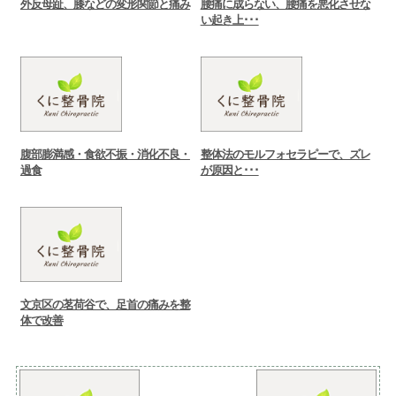
外反母趾、膝などの変形関節と痛み
腰痛に成らない、腰痛を悪化させな
い起き上･･･
腹部膨満感・食欲不振・消化不良・
整体法のモルフォセラピーで、ズレ
過食
が原因と･･･
文京区の茗荷谷で、足首の痛みを整
体で改善