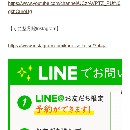
https://www.youtube.com/channel/UCzrAVPTZ_PUfN0
gkhOuroUg
【くに整骨院Instagram】
https://www.instagram.com/kuni_seikotsu/?hl=ja