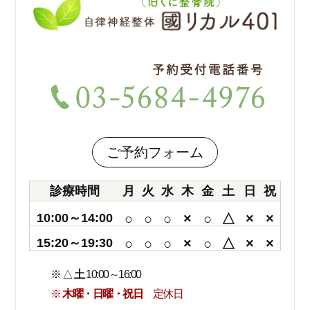
ご予約フォーム
診療時間
月
火
水
木
金
土
日
祝
10:00～14:00
○
○
○
×
○
△
×
×
15:20～19:30
○
○
○
×
○
△
×
×
※ △
土
10:00～16:00
※
木曜・日曜・祝日
定休日