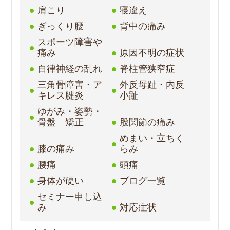
肩こり
寝違え
ぎっくり腰
背中の痛み
スポーツ障害や
痛み
原因不明の症状
自律神経の乱れ
脊柱管狭窄症
三角骨障害・ア
外反母趾・内反
キレス腱炎
小趾
ゆがみ・姿勢・
骨盤 矯正
股関節の痛み
めまい・立ちく
膝の痛み
らみ
腰痛
頭痛
身体が硬い
ブログ一覧
セミナー申し込
み
対応症状