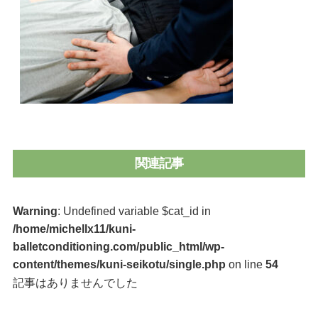
関連記事
Warning
: Undefined variable $cat_id in
/home/michellx11/kuni-
balletconditioning.com/public_html/wp-
content/themes/kuni-seikotu/single.php
on line
54
記事はありませんでした