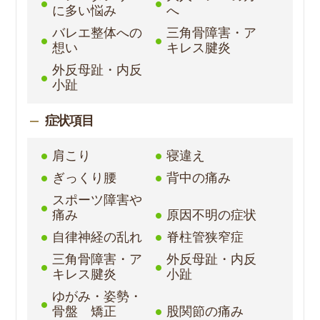
に多い悩み
へ
バレエ整体への
三角骨障害・ア
想い
キレス腱炎
外反母趾・内反
小趾
症状項目
肩こり
寝違え
ぎっくり腰
背中の痛み
スポーツ障害や
痛み
原因不明の症状
自律神経の乱れ
脊柱管狭窄症
三角骨障害・ア
外反母趾・内反
キレス腱炎
小趾
ゆがみ・姿勢・
骨盤 矯正
股関節の痛み