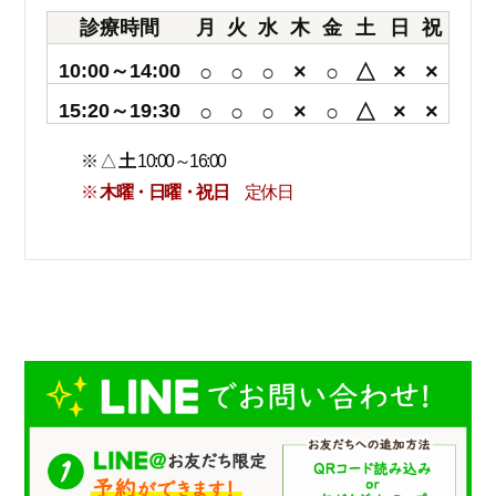
診療時間
月
火
水
木
金
土
日
祝
10:00～14:00
○
○
○
×
○
△
×
×
15:20～19:30
○
○
○
×
○
△
×
×
※ △
土
10:00～16:00
※
木曜・日曜・祝日
定休日