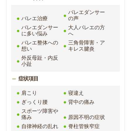
バレエダンサー
バレエ治療
の声
バレエダンサー
大人バレエの方
に多い悩み
へ
バレエ整体への
三角骨障害・ア
想い
キレス腱炎
外反母趾・内反
小趾
症状項目
肩こり
寝違え
ぎっくり腰
背中の痛み
スポーツ障害や
痛み
原因不明の症状
自律神経の乱れ
脊柱管狭窄症