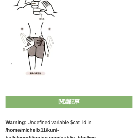
関連記事
Warning
: Undefined variable $cat_id in
/home/michellx11/kuni-
balletconditioning.com/public_html/wp-