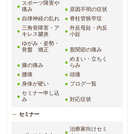
スポーツ障害や
痛み
原因不明の症状
自律神経の乱れ
脊柱管狭窄症
三角骨障害・ア
外反母趾・内反
キレス腱炎
小趾
ゆがみ・姿勢・
骨盤 矯正
股関節の痛み
めまい・立ちく
膝の痛み
らみ
腰痛
頭痛
身体が硬い
ブログ一覧
セミナー申し込
み
対応症状
セミナー
治療家向けセミ