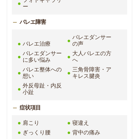
ー
バレエ障害
バレエダンサー
バレエ治療
の声
バレエダンサー
大人バレエの方
に多い悩み
へ
バレエ整体への
三角骨障害・ア
想い
キレス腱炎
外反母趾・内反
小趾
症状項目
肩こり
寝違え
ぎっくり腰
背中の痛み