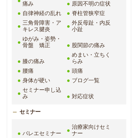
痛み
原因不明の症状
自律神経の乱れ
脊柱管狭窄症
三角骨障害・ア
外反母趾・内反
キレス腱炎
小趾
ゆがみ・姿勢・
骨盤 矯正
股関節の痛み
めまい・立ちく
膝の痛み
らみ
腰痛
頭痛
身体が硬い
ブログ一覧
セミナー申し込
み
対応症状
セミナー
治療家向けセミ
バレエセミナー
ナー