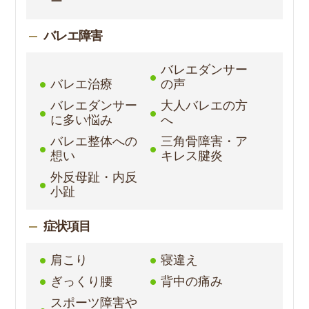
ー
バレエ障害
バレエダンサー
バレエ治療
の声
バレエダンサー
大人バレエの方
に多い悩み
へ
バレエ整体への
三角骨障害・ア
想い
キレス腱炎
外反母趾・内反
小趾
症状項目
肩こり
寝違え
ぎっくり腰
背中の痛み
スポーツ障害や