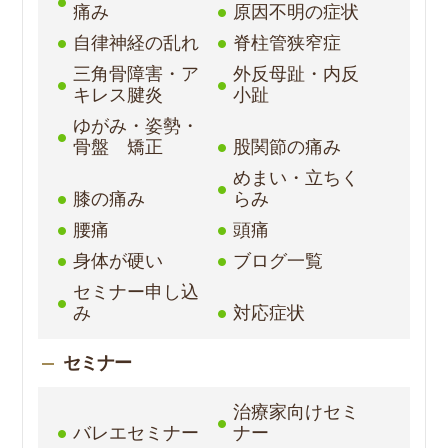
痛み
原因不明の症状
自律神経の乱れ
脊柱管狭窄症
三角骨障害・ア
外反母趾・内反
キレス腱炎
小趾
ゆがみ・姿勢・
骨盤 矯正
股関節の痛み
めまい・立ちく
膝の痛み
らみ
腰痛
頭痛
身体が硬い
ブログ一覧
セミナー申し込
み
対応症状
セミナー
治療家向けセミ
バレエセミナー
ナー