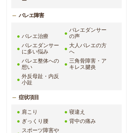
ー
バレエ障害
バレエダンサー
バレエ治療
の声
バレエダンサー
大人バレエの方
に多い悩み
へ
バレエ整体への
三角骨障害・ア
想い
キレス腱炎
外反母趾・内反
小趾
症状項目
肩こり
寝違え
ぎっくり腰
背中の痛み
スポーツ障害や