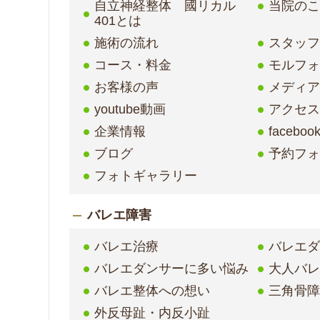
自立神経整体 國リカル
当院の
401とは
施術の流れ
スタッ
コース・料金
モルフ
お客様の声
メディア
youtube動画
アクセ
企業情報
faceboo
ブログ
予約フ
フォトギャラリー
バレエ障害
バレエ治療
バレエ
バレエダンサーに多い悩み
大人バ
バレエ整体への想い
三角骨
外反母趾・内反小趾