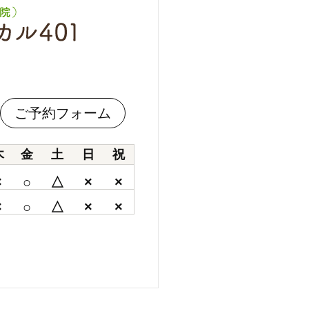
ご予約フォーム
木
金
土
日
祝
×
○
△
×
×
×
○
△
×
×