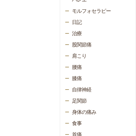
モルフォセラピー
日記
治療
股関節痛
肩こり
腰痛
膝痛
自律神経
足関節
身体の痛み
食事
首痛