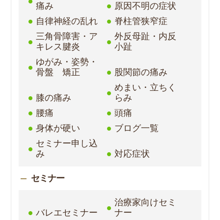
痛み
原因不明の症状
自律神経の乱れ
脊柱管狭窄症
三角骨障害・ア
外反母趾・内反
キレス腱炎
小趾
ゆがみ・姿勢・
骨盤 矯正
股関節の痛み
めまい・立ちく
膝の痛み
らみ
腰痛
頭痛
身体が硬い
ブログ一覧
セミナー申し込
み
対応症状
セミナー
治療家向けセミ
バレエセミナー
ナー