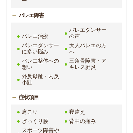
ー
バレエ障害
バレエダンサー
バレエ治療
の声
バレエダンサー
大人バレエの方
に多い悩み
へ
バレエ整体への
三角骨障害・ア
想い
キレス腱炎
外反母趾・内反
小趾
症状項目
肩こり
寝違え
ぎっくり腰
背中の痛み
スポーツ障害や