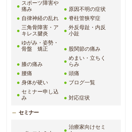
スポーツ障害や
痛み
原因不明の症状
自律神経の乱れ
脊柱管狭窄症
三角骨障害・ア
外反母趾・内反
キレス腱炎
小趾
ゆがみ・姿勢・
骨盤 矯正
股関節の痛み
めまい・立ちく
膝の痛み
らみ
腰痛
頭痛
身体が硬い
ブログ一覧
セミナー申し込
み
対応症状
セミナー
治療家向けセミ