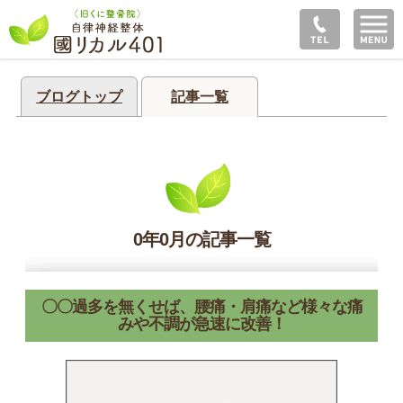
ブログトップ
記事一覧
0年0月の記事一覧
〇〇過多を無くせば、腰痛・肩痛など様々な痛
みや不調が急速に改善！