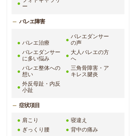
ー
バレエ障害
バレエダンサー
バレエ治療
の声
バレエダンサー
大人バレエの方
に多い悩み
へ
バレエ整体への
三角骨障害・ア
想い
キレス腱炎
外反母趾・内反
小趾
症状項目
肩こり
寝違え
ぎっくり腰
背中の痛み