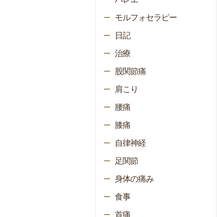
モルフォセラピー
日記
治療
股関節痛
肩こり
腰痛
膝痛
自律神経
足関節
身体の痛み
食事
首痛