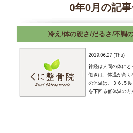
0年0月の記
冷え/体の硬さ/だるさ/不調
2019.06.27 (Thu)
神経は人間の体にと
働きは、体温が高くな
の体温は、３６.５度
を下回る低体温の方