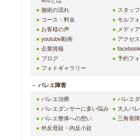
401とは
施術の流れ
スタッ
コース・料金
モルフ
お客様の声
メディア
youtube動画
アクセ
企業情報
faceboo
ブログ
予約フ
フォトギャラリー
バレエ障害
バレエ治療
バレエ
バレエダンサーに多い悩み
大人バ
バレエ整体への想い
三角骨
外反母趾・内反小趾