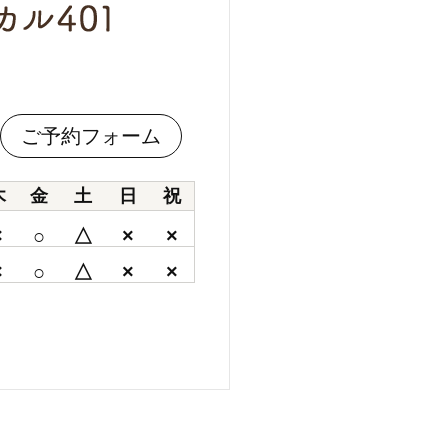
ご予約フォーム
木
金
土
日
祝
×
○
△
×
×
×
○
△
×
×