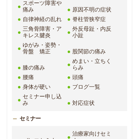
スポーツ障害や
痛み
原因不明の症状
自律神経の乱れ
脊柱管狭窄症
三角骨障害・ア
外反母趾・内反
キレス腱炎
小趾
ゆがみ・姿勢・
骨盤 矯正
股関節の痛み
めまい・立ちく
膝の痛み
らみ
腰痛
頭痛
身体が硬い
ブログ一覧
セミナー申し込
み
対応症状
セミナー
治療家向けセミ