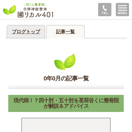
ブログトップ
記事一覧
0年0月の記事一覧
現代病！？四十肘・五十肘を茗荷谷くに整骨院
が解説＆アドバイス