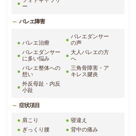
ー
バレエ障害
バレエダンサー
バレエ治療
の声
バレエダンサー
大人バレエの方
に多い悩み
へ
バレエ整体への
三角骨障害・ア
想い
キレス腱炎
外反母趾・内反
小趾
症状項目
肩こり
寝違え
ぎっくり腰
背中の痛み