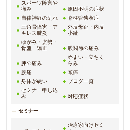
スポーツ障害や
痛み
原因不明の症状
自律神経の乱れ
脊柱管狭窄症
三角骨障害・ア
外反母趾・内反
キレス腱炎
小趾
ゆがみ・姿勢・
骨盤 矯正
股関節の痛み
めまい・立ちく
膝の痛み
らみ
腰痛
頭痛
身体が硬い
ブログ一覧
セミナー申し込
み
対応症状
セミナー
治療家向けセミ