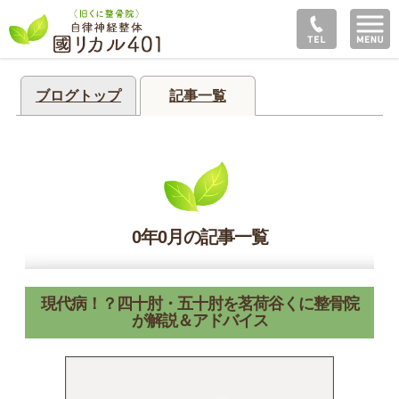
ブログトップ
記事一覧
0年0月の記事一覧
現代病！？四十肘・五十肘を茗荷谷くに整骨院
が解説＆アドバイス