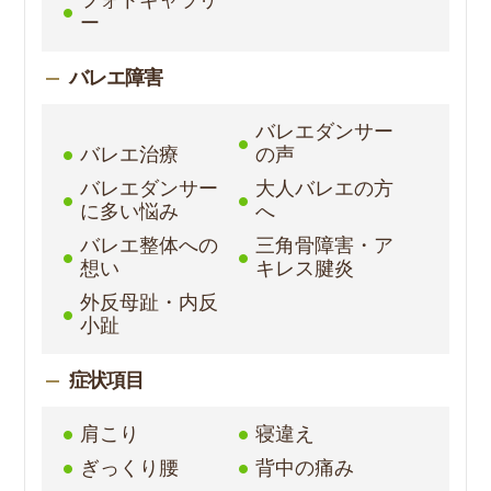
ー
バレエ障害
バレエダンサー
バレエ治療
の声
バレエダンサー
大人バレエの方
に多い悩み
へ
バレエ整体への
三角骨障害・ア
想い
キレス腱炎
外反母趾・内反
小趾
症状項目
肩こり
寝違え
ぎっくり腰
背中の痛み