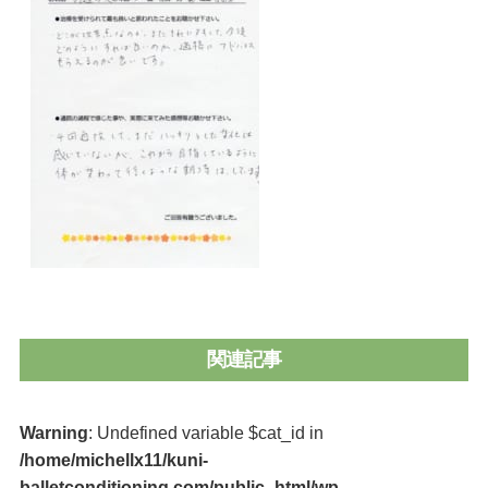
関連記事
Warning
: Undefined variable $cat_id in
/home/michellx11/kuni-
balletconditioning.com/public_html/wp-