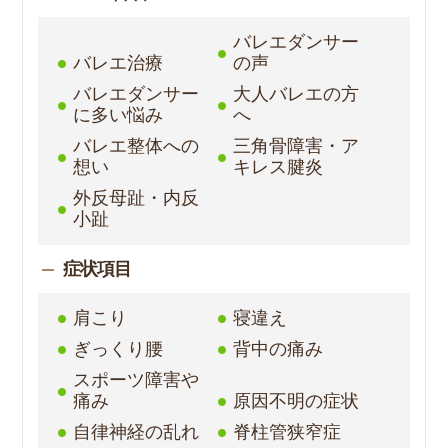
バレエダンサー
バレエ治療
の声
バレエダンサー
大人バレエの方
に多い悩み
へ
バレエ整体への
三角骨障害・ア
想い
キレス腱炎
外反母趾・内反
小趾
症状項目
肩こり
寝違え
ぎっくり腰
背中の痛み
スポーツ障害や
痛み
原因不明の症状
自律神経の乱れ
脊柱管狭窄症