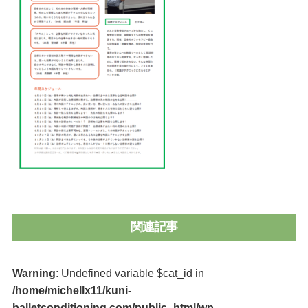
関連記事
Warning
: Undefined variable $cat_id in
/home/michellx11/kuni-
balletconditioning.com/public_html/wp-