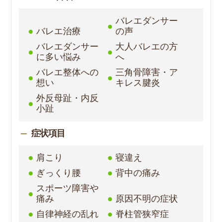
バレエダンサー
バレエ治療
の声
バレエダンサー
大人バレエの方
に多い悩み
へ
バレエ整体への
三角骨障害・ア
想い
キレス腱炎
外反母趾・内反
小趾
症状項目
肩こり
寝違え
ぎっくり腰
背中の痛み
スポーツ障害や
痛み
原因不明の症状
自律神経の乱れ
脊柱管狭窄症