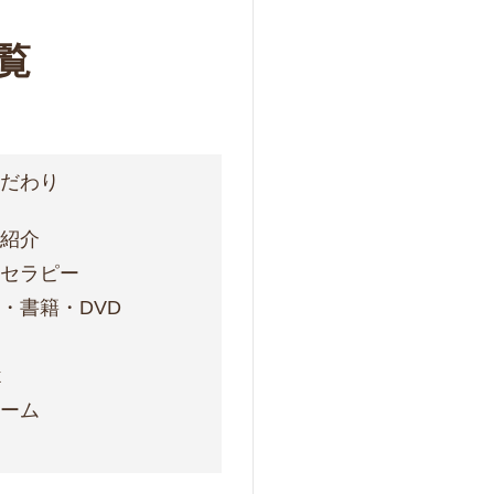
覧
こだわり
フ紹介
ォセラピー
・書籍・DVD
ス
k
ォーム