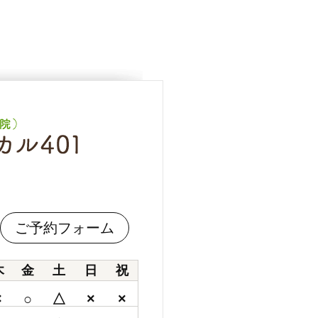
ご予約フォーム
木
金
土
日
祝
×
○
△
×
×