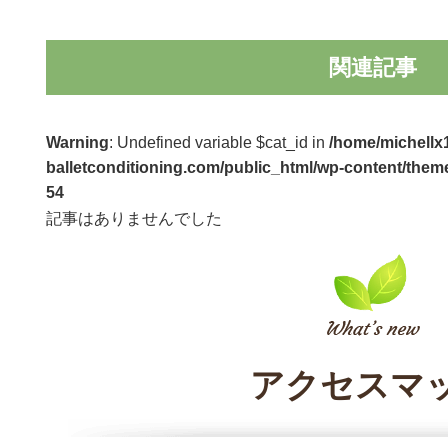
関連記事
Warning
: Undefined variable $cat_id in
/home/michellx1
balletconditioning.com/public_html/wp-content/theme
54
記事はありませんでした
アクセスマ