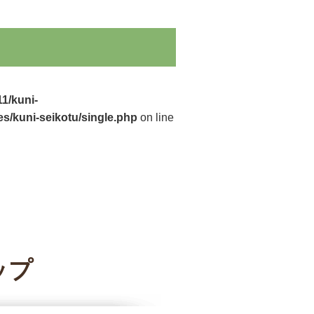
1/kuni-
s/kuni-seikotu/single.php
on line
ップ