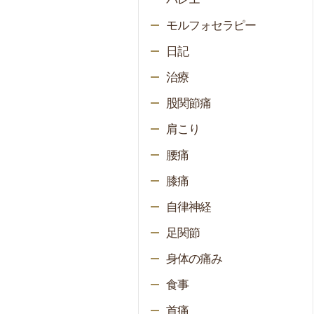
モルフォセラピー
日記
治療
股関節痛
肩こり
腰痛
膝痛
自律神経
足関節
身体の痛み
食事
首痛