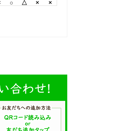
×
○
△
×
×