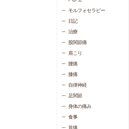
モルフォセラピー
日記
治療
股関節痛
肩こり
腰痛
膝痛
自律神経
足関節
身体の痛み
食事
首痛