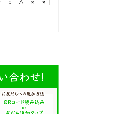
×
○
△
×
×