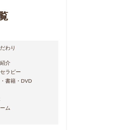
覧
こだわり
フ紹介
ォセラピー
・書籍・DVD
ス
k
ォーム