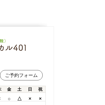
ご予約フォーム
木
金
土
日
祝
×
○
△
×
×