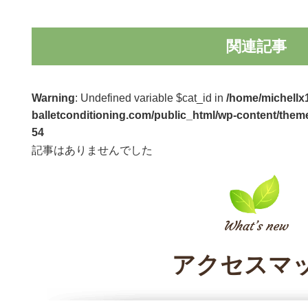
関連記事
Warning
: Undefined variable $cat_id in
/home/michellx1
balletconditioning.com/public_html/wp-content/theme
54
記事はありませんでした
アクセスマ