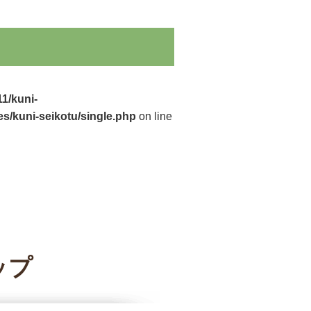
1/kuni-
s/kuni-seikotu/single.php
on line
ップ