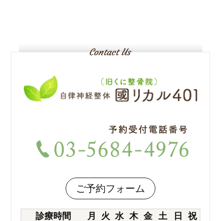
ご予約フォーム
診療時間
月
火
水
木
金
土
日
祝