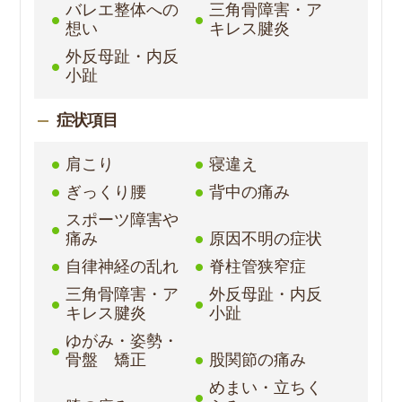
バレエ整体への
三角骨障害・ア
想い
キレス腱炎
外反母趾・内反
小趾
症状項目
肩こり
寝違え
ぎっくり腰
背中の痛み
スポーツ障害や
痛み
原因不明の症状
自律神経の乱れ
脊柱管狭窄症
三角骨障害・ア
外反母趾・内反
キレス腱炎
小趾
ゆがみ・姿勢・
骨盤 矯正
股関節の痛み
めまい・立ちく