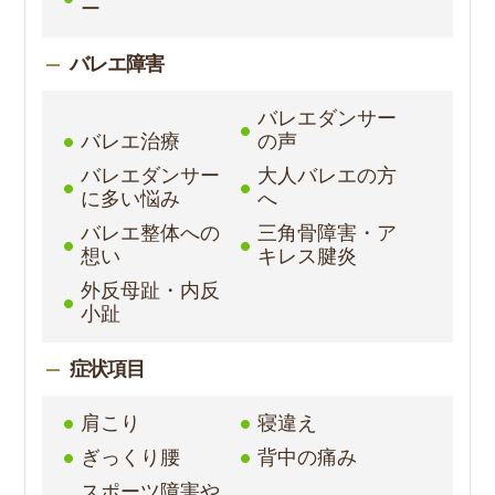
ー
バレエ障害
バレエダンサー
バレエ治療
の声
バレエダンサー
大人バレエの方
に多い悩み
へ
バレエ整体への
三角骨障害・ア
想い
キレス腱炎
外反母趾・内反
小趾
症状項目
肩こり
寝違え
ぎっくり腰
背中の痛み
スポーツ障害や