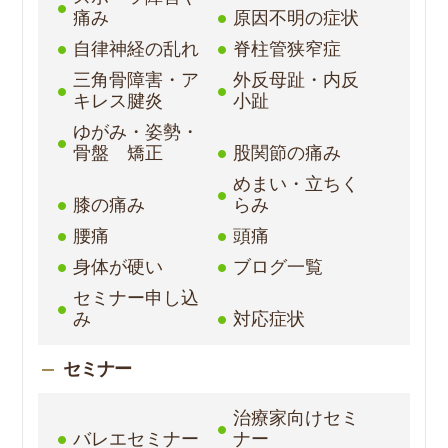
痛み
原因不明の症状
自律神経の乱れ
脊柱管狭窄症
三角骨障害・ア
外反母趾・内反
キレス腱炎
小趾
ゆがみ・姿勢・
骨盤 矯正
股関節の痛み
めまい・立ちく
膝の痛み
らみ
腰痛
頭痛
身体が硬い
ブログ一覧
セミナー申し込
み
対応症状
セミナー
治療家向けセミ
バレエセミナー
ナー