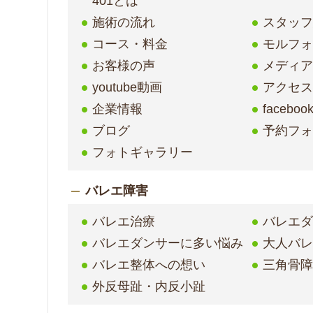
401とは
施術の流れ
スタッ
コース・料金
モルフ
お客様の声
メディア
youtube動画
アクセ
企業情報
faceboo
ブログ
予約フ
フォトギャラリー
バレエ障害
バレエ治療
バレエ
バレエダンサーに多い悩み
大人バ
バレエ整体への想い
三角骨
外反母趾・内反小趾