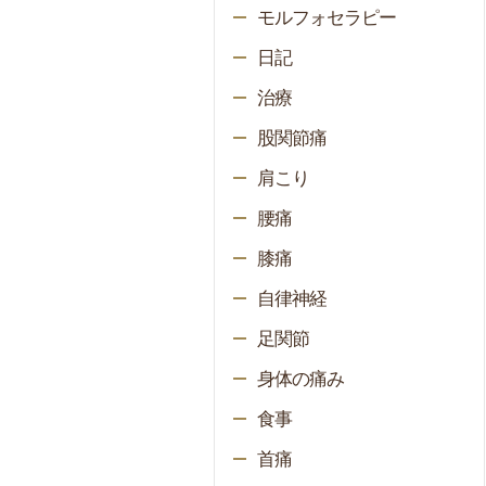
モルフォセラピー
日記
治療
股関節痛
肩こり
腰痛
膝痛
自律神経
足関節
身体の痛み
食事
首痛