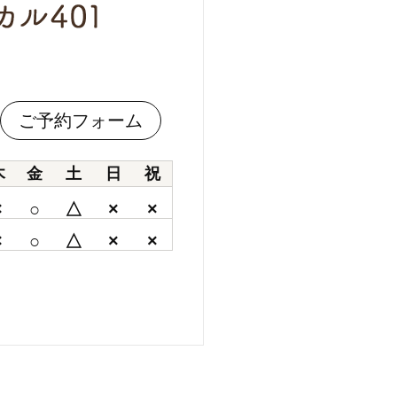
ご予約フォーム
木
金
土
日
祝
×
○
△
×
×
×
○
△
×
×