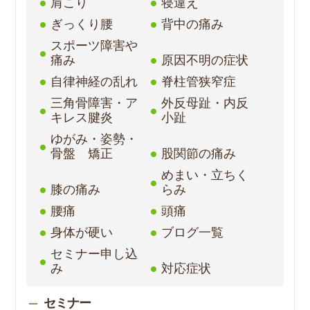
肩こり
寝違え
ぎっくり腰
背中の痛み
スポーツ障害や
痛み
原因不明の症状
自律神経の乱れ
脊柱管狭窄症
三角骨障害・ア
外反母趾・内反
キレス腱炎
小趾
ゆがみ・姿勢・
骨盤 矯正
股関節の痛み
めまい・立ちく
膝の痛み
らみ
腰痛
頭痛
身体が硬い
ブログ一覧
セミナー申し込
み
対応症状
セミナー