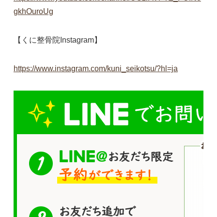
gkhOuroUg
【くに整骨院Instagram】
https://www.instagram.com/kuni_seikotsu/?hl=ja